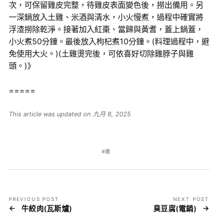
次，可保留雞皮完整，待雞皮表面變色後，撈出備用。另
一深鍋放入土雞、米酒與清水，小火慢煮，過程中確實將
浮渣撈除乾淨。接著加入紅棗、當歸與黃耆，蓋上鍋蓋，
小火煮50分鐘。最後放入枸杞煮10分鐘。(料理過程中，避
免使用大火。)(土雞燙完後，可依喜好切除雞脖子與雞
頭。)》
=====
This article was updated on 九月 8, 2025
雞
PREVIOUS POST
NEXT POST
牛絞肉(瓦斯爐)
臭豆腐(電鍋)