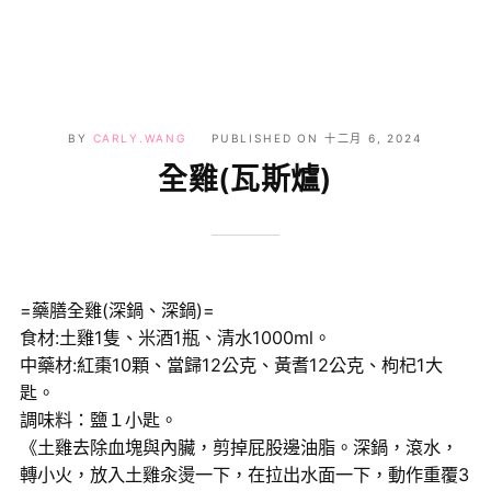
BY
CARLY.WANG
PUBLISHED ON
十二月 6, 2024
全雞(瓦斯爐)
=藥膳全雞(深鍋、深鍋)=
食材:土雞1隻、米酒1瓶、清水1000ml。
中藥材:紅棗10顆、當歸12公克、黃耆12公克、枸杞1大
匙。
調味料：鹽１小匙。
《土雞去除血塊與內臟，剪掉屁股邊油脂。深鍋，滾水，
轉小火，放入土雞汆燙一下，在拉出水面一下，動作重覆3