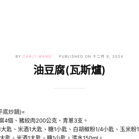
BY
CARLY.WANG
PUBLISHED ON
十二月 9, 2024
油豆腐(瓦斯爐)
平底炒鍋)=
腐4個、豬絞肉200公克、青蔥3支。
油1大匙、米酒1大匙、糖1小匙、白胡椒粉1/4小匙、玉米粉1
大匙、米酒1大匙、糖1小匙，清水150ml。