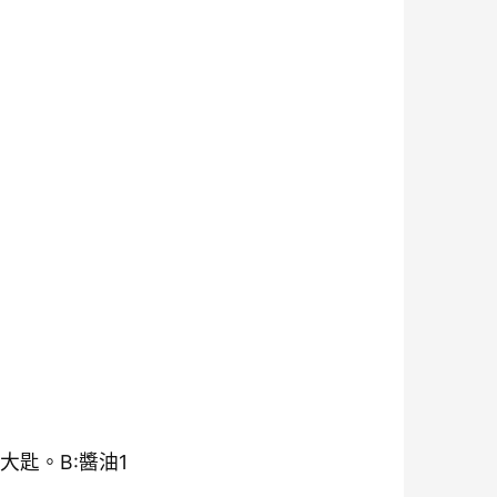
大匙。B:醬油1