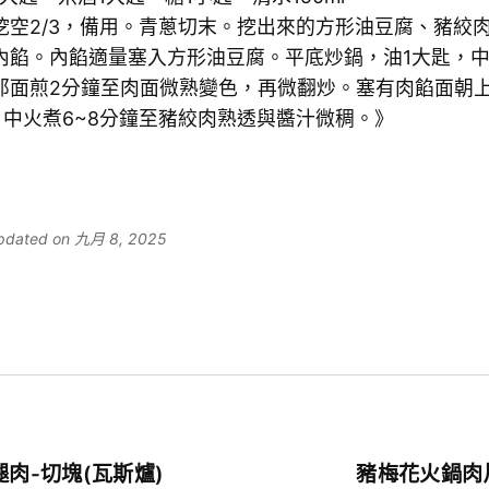
挖空2/3，備用。青蔥切末。挖出來的方形油豆腐、豬絞
內餡。內餡適量塞入方形油豆腐。平底炒鍋，油1大匙，
那面煎2分鐘至肉面微熟變色，再微翻炒。塞有肉餡面朝
，中火煮6~8分鐘至豬絞肉熟透與醬汁微稠。》
 updated on 九月 8, 2025
肉-切塊(瓦斯爐)
豬梅花火鍋肉