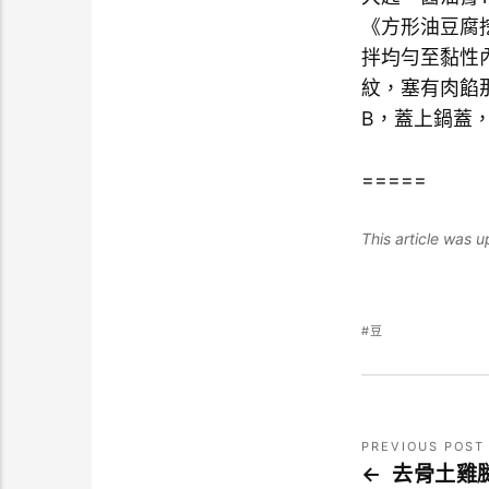
《方形油豆腐
拌均勻至黏性
紋，塞有肉餡
B，蓋上鍋蓋
=====
This article was
豆
PREVIOUS POST
去骨土雞腿