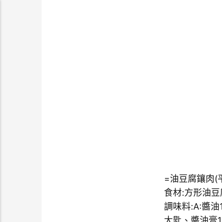
=油豆腐鑲肉(
食材:方形油豆
調味料:A:醬
大匙、醬油膏1