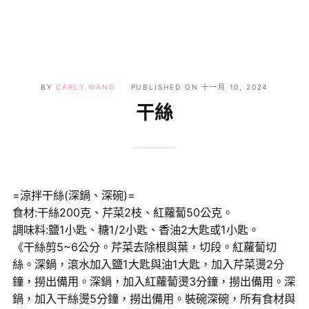
BY
CARLY.WANG
PUBLISHED ON
十一月 10, 2024
干絲
=涼拌干絲(深鍋、深碗)=
食材:干絲200克、芹菜2枝、紅蘿蔔50公克。
調味料:鹽1小匙、糖1/2小匙、香油2大匙或1小匙。
《干絲剪5~6公分。芹菜去除根與葉，切段。紅蘿蔔切
絲。深鍋，滾水加入鹽1大匙與油1大匙，加入芹菜燙2分
鐘，撈出備用。深鍋，加入紅蘿蔔燙3分鐘，撈出備用。深
鍋，加入干絲燙5分鐘，撈出備用。裝碗深碗，所有食材與